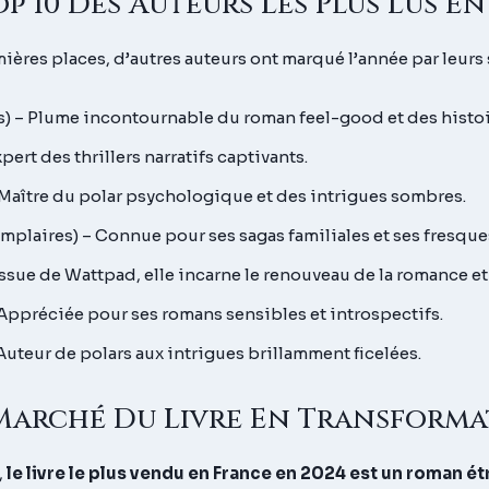
op 10 Des Auteurs Les Plus Lus En
mières places, d’autres auteurs ont marqué l’année par leurs s
) – Plume incontournable du roman feel-good et des histoi
ert des thrillers narratifs captivants.
 Maître du polar psychologique et des intrigues sombres.
mplaires) – Connue pour ses sagas familiales et ses fresque
sue de Wattpad, elle incarne le renouveau de la romance et d
Appréciée pour ses romans sensibles et introspectifs.
Auteur de polars aux intrigues brillamment ficelées.
Marché Du Livre En Transforma
,
le livre le plus vendu en France en 2024 est un roman é