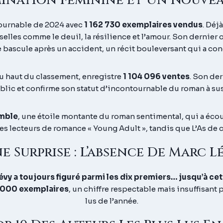
ination Féminine Et Un Nouvea
ournable de 2024 avec
1 162 730 exemplaires vendus
. Déj
elles comme le deuil, la résilience et l’amour. Son dernier 
e bascule après un accident, un récit bouleversant qui a con
du haut du classement, enregistre
1 104 096 ventes
. Son der
blic et confirme son statut d’incontournable du roman à su
mble
, une étoile montante du roman sentimental, qui a éco
es lecteurs de romance « Young Adult », tandis que
L’As de
e Surprise : L’absence De Marc L
évy a toujours figuré parmi les dix premiers… jusqu’à ce
 000 exemplaires
, un chiffre respectable mais insuffisant 
lus de l’année.