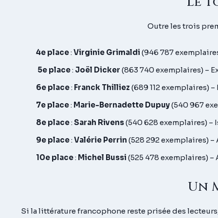
Le T
Outre les trois pre
4e place
:
Virginie Grimaldi
(946 787 exemplaires
5e place
:
Joël Dicker
(863 740 exemplaires) – Exp
6e place
:
Franck Thilliez
(689 112 exemplaires) –
7e place
:
Marie-Bernadette Dupuy
(540 967 exe
8e place
:
Sarah Rivens
(540 628 exemplaires) – Is
9e place
:
Valérie Perrin
(528 292 exemplaires) – 
10e place
:
Michel Bussi
(525 478 exemplaires) – 
Un 
Si la littérature francophone reste prisée des lecteurs