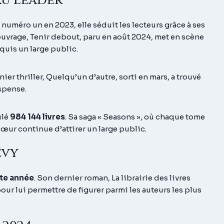
u Leader
à numéro un en 2023, elle séduit les lecteurs grâce à ses
ouvrage,
Tenir debout
, paru en août 2024, met en scène
quis un large public.
nier thriller,
Quelqu’un d’autre
, sorti en mars, a trouvé
spense.
ulé
984 144 livres
. Sa saga « Seasons », où chaque tome
 cœur
continue d’attirer un large public.
évy
tte année
. Son dernier roman,
La librairie des livres
pour lui permettre de figurer parmi les auteurs les plus