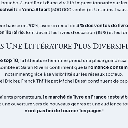
 bouche-à-oreille et d’une viralité impressionnante sur les
schwitz
d’
Anna Stuart
(500 000 ventes) et
Un animal sauv
re baisse en 2024, avec un recul de
3 % des ventes de livr
n librairie
, loin devant les livres d’occasion (18 %) et les 
s Une Littérature Plus Diversifi
e top 10
, la littérature féminine prend une place grandissant
omble et Sarah Rivens confirment que la
romance contem
notamment grâce à sa visibilité sur les réseaux sociaux.
oël Dicker, Franck Thilliez et Michel Bussi continuent de cap
talents prometteurs,
le marché du livre en France reste vi
une ouverture vers de nouveaux genres et une audience tou
n’ont pas fini de tourner les pages !