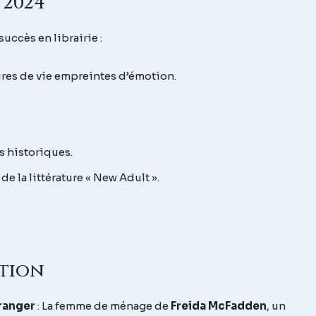
 2024
uccès en librairie :
res de vie empreintes d’émotion.
s historiques.
e la littérature « New Adult ».
tion
tranger
:
La femme de ménage
de
Freida McFadden
, un